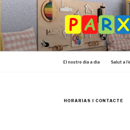
Vés
al
contingut
El nostre dia a dia
Salut a l’
HORARIAS I CONTACTE