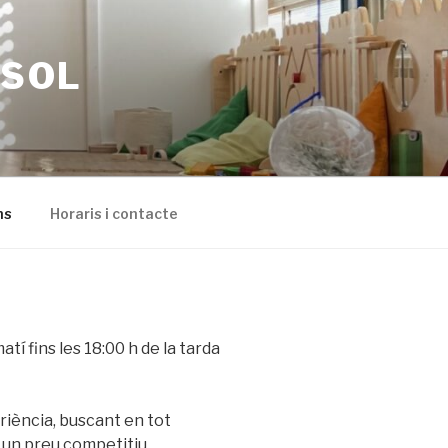
SSOL
ns
Horaris i contacte
atí fins les 18:00 h de la tarda
riència, buscant en tot
 un preu competitiu.