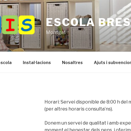
ESCOLA BRE
Montgat
escola
Instal·lacions
Nosaltres
Ajuts i subvencio
Horari: Servei disponible de 8:00 h del m
(per altres horaris consulta’ns).
Donem un servei de qualitat i amb expe
moment el benestar dels nens, i oferim