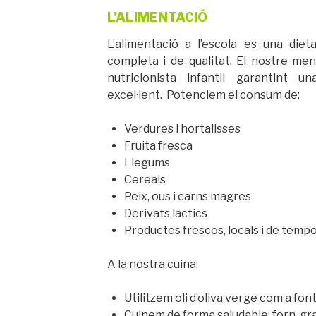
L’ALIMENTACIÓ
L’alimentació a l’escola es una dieta
completa i de qualitat. El nostre me
nutricionista infantil garantint un
excel·lent. Potenciem el consum de:
Verdures i hortalisses
Fruita fresca
Llegums
Cereals
Peix, ous i carns magres
Derivats lactics
Productes frescos, locals i de temp
A la nostra cuina:
Utilitzem oli d’oliva verge com a fon
Cuinem de forma saludable: forn, grae