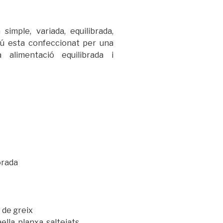
 simple, variada, equilibrada,
nú esta confeccionat per una
a alimentació equilibrada i
orada
t de greix
lla, planxa, saltejats,