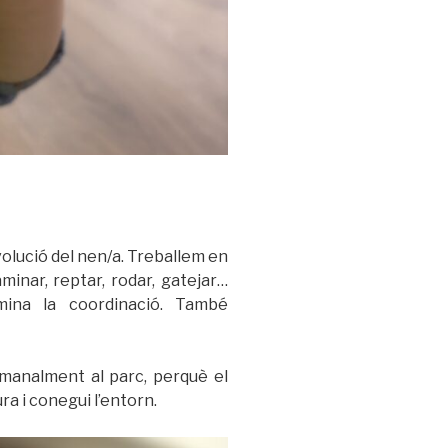
volució del nen/a. Treballem en
minar, reptar, rodar, gatejar…
omina la coordinació. També
tmanalment al parc, perquè el
a i conegui l’entorn.