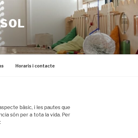
SSOL
ns
Horaris i contacte
aspecte bàsic, i les pautes que
cia són per a tota la vida. Per
: