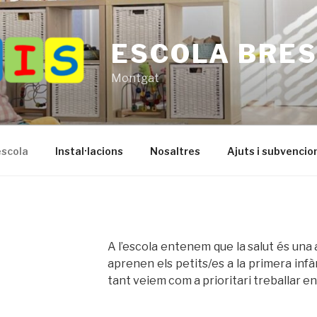
ESCOLA BRE
Montgat
escola
Instal·lacions
Nosaltres
Ajuts i subvencio
A l’escola entenem que la salut és una 
aprenen els petits/es a la primera infàn
tant veiem com a prioritari treballar en