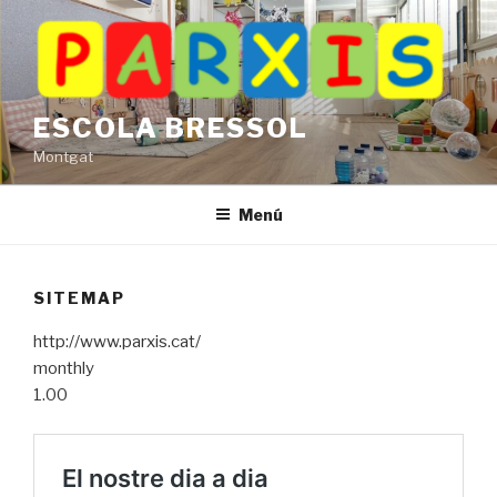
Vés
al
contingut
ESCOLA BRESSOL
Montgat
Menú
SITEMAP
http://www.parxis.cat/
monthly
1.00